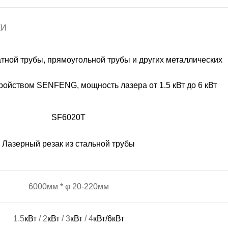
лазерной резки
КИ
атной трубы, прямоугольной трубы и других металлических
ые станки
ойством SENFENG, мощность лазера от 1.5 кВт до 6 кВт
SF6020T
Лазерный резак из стальной трубы
6000мм * φ 20-220мм
1.5
кВт
/ 2
кВт
/ 3
кВт
/ 4
кВт/6кВт