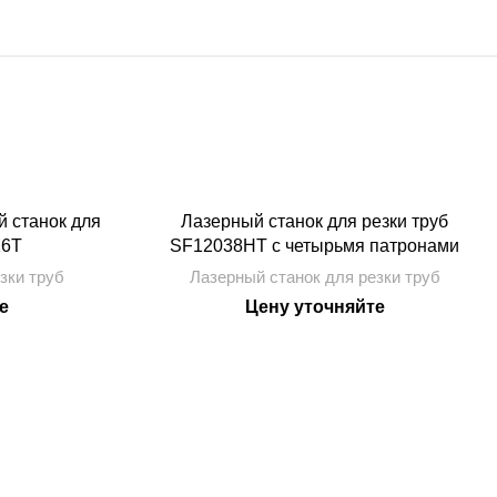
 станок для
Лазерный станок для резки труб
16T
SF12038HT с четырьмя патронами
зки труб
Лазерный станок для резки труб
е
Цену уточняйте