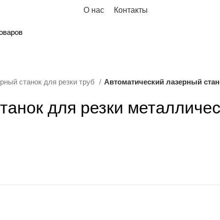
О нас
Контакты
анки
Криоцилиндр
рный станок для резки труб
Автоматический лазерный стан
танок для резки металличе
ывающее оборудование
Металлообр
ование и станки
Распродажа