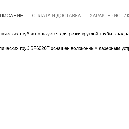
станки
Станки для 
ПИСАНИЕ
ОПЛАТА И ДОСТАВКА
ХАРАКТЕРИСТИ
ических труб используется для резки круглой трубы, квадр
ки
Трубонарезн
лических труб SF6020T оснащен волоконным лазерным устр
 станки