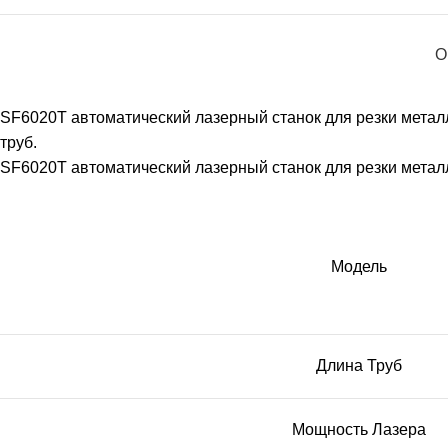
станки
Сверлильные 
О
SF6020T автоматический лазерный станок для резки металл
труб.
лу Б/У
Токарные стан
SF6020T автоматический лазерный станок для резки метал
ки
Шлифовальные
Модель
Длина Труб
Мощность Лазера