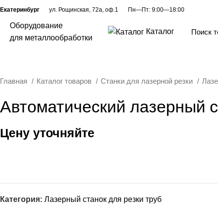
Екатеринбург
ул. Рощинская, 72а, оф.1
Пн—Пт: 9:00—18:00
Оборудование
Каталог
для металлообработки
брабатывающий центр
Долбежные ст
Главная
Каталог товаров
Станки для лазерной резки
Лазе
Автоматический лазерный с
Цену уточняйте
е станки
Листообрабат
ОСТАВИТЬ ЗАЯВКУ
ические
Прочее оборуд
Категория:
Лазерный станок для резки труб