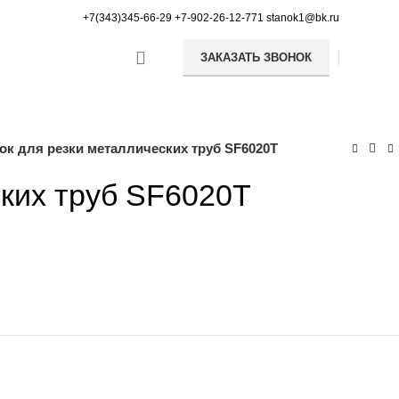
+7(343)345-66-29
+7-902-26-12-771
stanok1@bk.ru
ЗАКАЗАТЬ ЗВОНОК
ы (газификаторы)
ок для резки металлических труб SF6020T
ских труб SF6020T
абатывающие станки