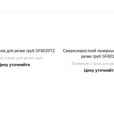
нок для резки труб SF6020TZ
Сверхскоростной лазерный
резки труб SF60
й станок для резки труб
Лазерный станок для ре
Цену уточняйте
Цену уточняйт