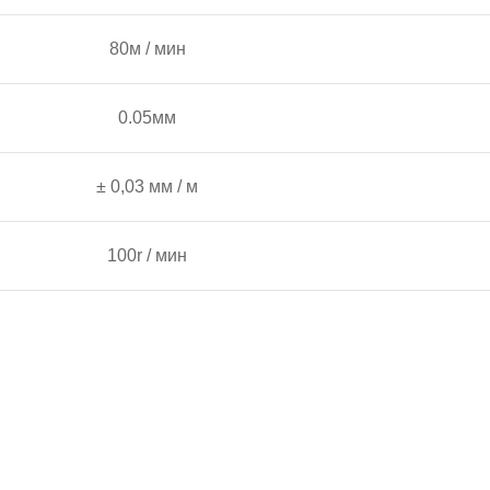
80м / мин
0.05мм
± 0,03 мм / м
100r / мин