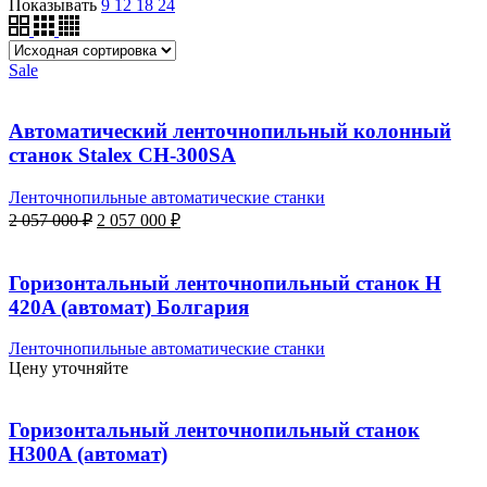
Показывать
9
12
18
24
Sale
Автоматический ленточнопильный колонный
станок Stalex CH-300SA
Ленточнопильные автоматические станки
Первоначальная
Текущая
2 057 000
₽
2 057 000
₽
цена
цена:
составляла
2
2
057
Горизонтальный ленточнопильный станок H
057
000 ₽.
420A (автомат) Болгария
000 ₽.
Ленточнопильные автоматические станки
Цену уточняйте
Горизонтальный ленточнопильный станок
H300A (автомат)