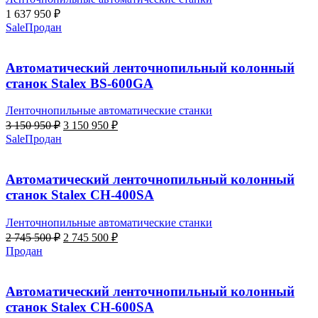
1 637 950
₽
Sale
Продан
Автоматический ленточнопильный колонный
станок Stalex BS-600GА
Ленточнопильные автоматические станки
Первоначальная
Текущая
3 150 950
₽
3 150 950
₽
цена
цена:
Sale
Продан
составляла
3
3
150
150
950 ₽.
Автоматический ленточнопильный колонный
950 ₽.
станок Stalex CH-400SA
Ленточнопильные автоматические станки
Первоначальная
Текущая
2 745 500
₽
2 745 500
₽
цена
цена:
Продан
составляла
2
2
745
745
500 ₽.
Автоматический ленточнопильный колонный
500 ₽.
станок Stalex CH-600SA