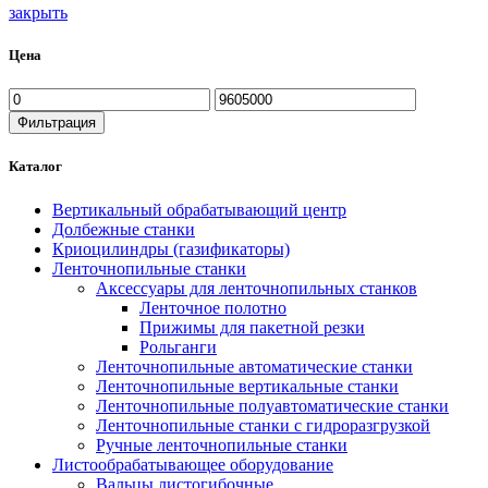
закрыть
Цена
Минимальная
Максимальная
цена
цена
Фильтрация
Каталог
Вертикальный обрабатывающий центр
Долбежные станки
Криоцилиндры (газификаторы)
Ленточнопильные станки
Аксессуары для ленточнопильных станков
Ленточное полотно
Прижимы для пакетной резки
Рольганги
Ленточнопильные автоматические станки
Ленточнопильные вертикальные станки
Ленточнопильные полуавтоматические станки
Ленточнопильные станки с гидроразгрузкой
Ручные ленточнопильные станки
Листообрабатывающее оборудование
Вальцы листогибочные