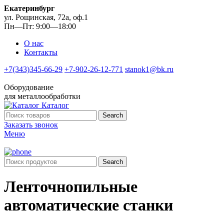
Екатеринбург
ул. Рощинская, 72а, оф.1
Пн—Пт: 9:00—18:00
О нас
Контакты
+7(343)345-66-29
+7-902-26-12-771
stanok1@bk.ru
Оборудование
для металлообработки
Каталог
Search
Заказать звонок
Меню
Search
Ленточнопильные
автоматические станки