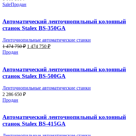
Sale
Продан
Автоматический ленточнопильный колонный
станок Stalex BS-350GA
Ленточнопильные автоматические станки
Первоначальная
Текущая
1 474 750
₽
1 474 750
₽
цена
цена:
Продан
составляла
1
1
474
474
750 ₽.
Автоматический ленточнопильный колонный
750 ₽.
станок Stalex BS-500GА
Ленточнопильные автоматические станки
2 286 650
₽
Продан
Автоматический ленточнопильный колонный
станок Stalex BS-415GA
Ленточнопильные автоматические станки