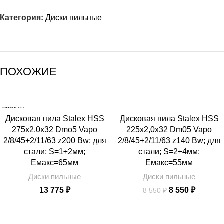
Категория:
Диски пильные
ПОХОЖИЕ
ПРОДАН
SALE
Дисковая пила Stalex HSS
Дисковая пила Stalex HSS
275х2,0х32 Dmo5 Vapo
225х2,0х32 Dm05 Vapo
2/8/45+2/11/63 z200 Bw; для
2/8/45+2/11/63 z140 Bw; для
стали; S=1÷2мм;
стали; S=2÷4мм;
Емакс=65мм
Емакс=55мм
Диски пильные
Диски пильные
Первоначальн
Текуща
13 775
₽
8 550
₽
8 550
₽
цена
цена:
составляла
8
8
550 ₽.