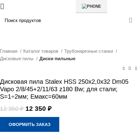
SALE
Главная
Каталог товаров
Трубонарезные станки
Дисковые пилы
Диски пильные
Дисковая пила Stalex HSS 250х2,0х32 Dm05
Vapo 2/8/45+2/11/63 z180 Bw; для стали;
S=1÷2мм; Емакс=60мм
Первоначальная
Текущая
12 350
₽
12 350
₽
цена
цена:
составляла
12
ОФОРМИТЬ ЗАКАЗ
12
350 ₽.
350 ₽.