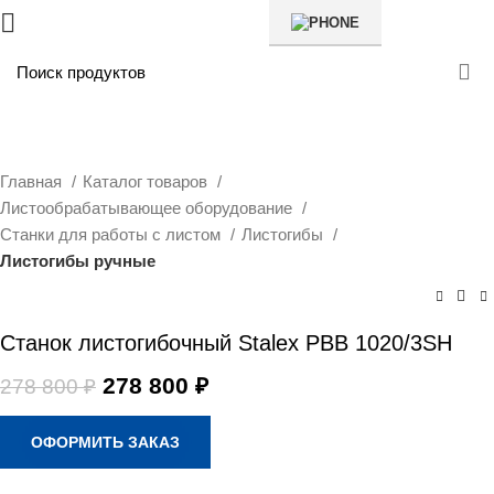
SALE
Главная
Каталог товаров
Листообрабатывающее оборудование
Станки для работы с листом
Листогибы
Листогибы ручные
Станок листогибочный Stalex PBB 1020/3SH
Первоначальная
Текущая
278 800
₽
278 800
₽
цена
цена:
составляла
278
ОФОРМИТЬ ЗАКАЗ
278
800 ₽.
800 ₽.