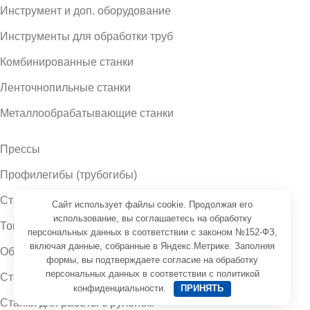
Инструмент и доп. оборудование
Инструменты для обработки труб
Комбинированные станки
Ленточнопильные станки
Металлообрабатывающие станки
Прессы
Профилегибы (трубогибы)
Станки для работы с арматурой
Сайт использует файлы cookie. Продолжая его
использование, вы соглашаетесь на обработку
Токарные станки
персональных данных в соответствии с законом №152-ФЗ,
включая данные, собранные в Яндекс.Метрике. Заполняя
Оборудование для работы с металлом
формы, вы подтверждаете
согласие на обработку
персональных данных
в соответствии с
политикой
Станки для работы с листом
конфиденциальности
.
ПРИНЯТЬ
Станки для работы с рулоном