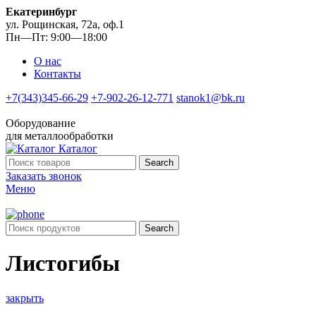
Екатеринбург
ул. Рощинская, 72а, оф.1
Пн—Пт: 9:00—18:00
О нас
Контакты
+7(343)345-66-29
+7-902-26-12-771
stanok1@bk.ru
Оборудование
для металлообработки
Каталог
Search
Заказать звонок
Меню
Search
Листогибы
закрыть