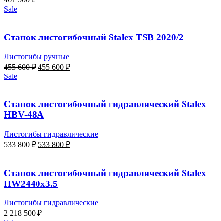
Sale
Станок листогибочный Stalex TSB 2020/2
Листогибы ручные
Первоначальная
Текущая
455 600
₽
455 600
₽
цена
цена:
Sale
составляла
455
455
600 ₽.
600 ₽.
Станок листогибочный гидравлический Stalex
HBV-48A
Листогибы гидравлические
Первоначальная
Текущая
533 800
₽
533 800
₽
цена
цена:
составляла
533
533
800 ₽.
Станок листогибочный гидравлический Stalex
800 ₽.
HW2440x3.5
Листогибы гидравлические
2 218 500
₽