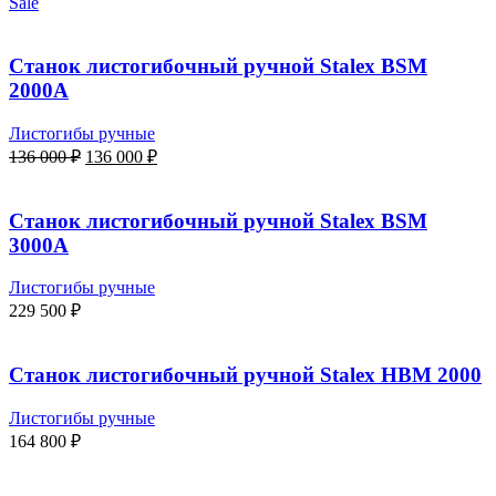
Sale
Станок листогибочный ручной Stalex BSM
2000A
Листогибы ручные
Первоначальная
Текущая
136 000
₽
136 000
₽
цена
цена:
составляла
136
136
000 ₽.
Станок листогибочный ручной Stalex BSM
000 ₽.
3000A
Листогибы ручные
229 500
₽
Станок листогибочный ручной Stalex HBM 2000
Листогибы ручные
164 800
₽