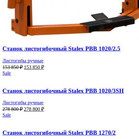
Станок листогибочный Stalex PBB 1020/2.5
Листогибы ручные
Первоначальная
Текущая
153 850
₽
153 850
₽
цена
цена:
Sale
составляла
153
153
850 ₽.
850 ₽.
Станок листогибочный Stalex PBB 1020/3SH
Листогибы ручные
Первоначальная
Текущая
278 800
₽
278 800
₽
цена
цена:
Sale
составляла
278
278
800 ₽.
800 ₽.
Станок листогибочный Stalex PBB 1270/2