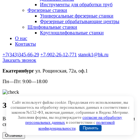
Инструменты для обработки труб
Фрезерные станки
Универсальные фрезерные станки
Фрезерные обрабатывающие центры
Шлифовальные станки
Круглошлифовальные станки
О нас
Контакты
+7(343)345-66-29
+7-902-26-12-771
stanok1@bk.ru
Заказать звонок
Екатеринбург
ул. Рощинская, 72а, оф.1
Пн—Пт: 9:00—18:00
Сайт использует файлы cookie. Продолжая его использование, вы
Заявка отправлена!
соглашаетесь на обработку персональных данных в соответствии с
законом №152-ФЗ, включая данные, собранные в Яндекс.Метрике.
Заполняя формы, вы подтверждаете
согласие на обработку
Ваша заявка успешно отправлена. В ближайшее время с вами
персональных данных
в соответствии с
политикой
свяжется менеджер.
конфиденциальности
.
Принять
Отлично!