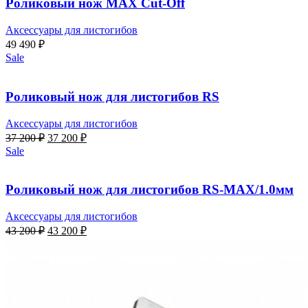
Роликовый нож MAX Cut-Off
Аксессуары для листогибов
49 490
₽
Sale
Роликовый нож для листогибов RS
Аксессуары для листогибов
Первоначальная
Текущая
37 200
₽
37 200
₽
цена
цена:
Sale
составляла
37
37
200 ₽.
200 ₽.
Роликовый нож для листогибов RS-МАХ/1.0мм
Аксессуары для листогибов
Первоначальная
Текущая
43 200
₽
43 200
₽
цена
цена:
составляла
43
43
200 ₽.
200 ₽.