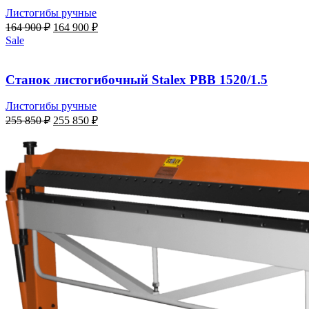
Листогибы ручные
Первоначальная
Текущая
164 900
₽
164 900
₽
цена
цена:
Sale
составляла
164
164
900 ₽.
900 ₽.
Станок листогибочный Stalex PBB 1520/1.5
Листогибы ручные
Первоначальная
Текущая
255 850
₽
255 850
₽
цена
цена:
составляла
255
255
850 ₽.
850 ₽.