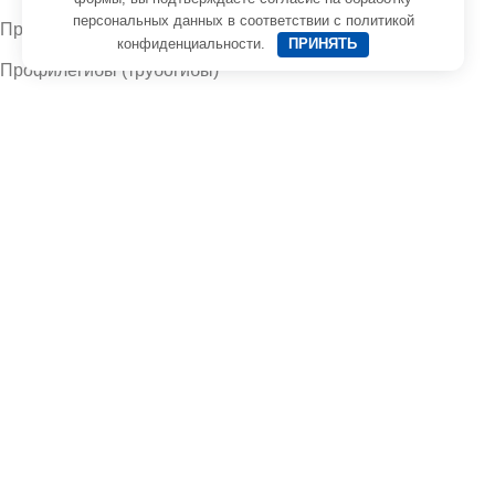
персональных данных
в соответствии с
политикой
Прессы
конфиденциальности
.
ПРИНЯТЬ
Профилегибы (трубогибы)
Станки для работы с арматурой
Токарные станки
Оборудование для работы с металлом
Станки для работы с листом
Станки для работы с рулоном
Заявка отправлена!
Ваша заявка успешно отправлена. В ближайшее время с
вами свяжется менеджер.